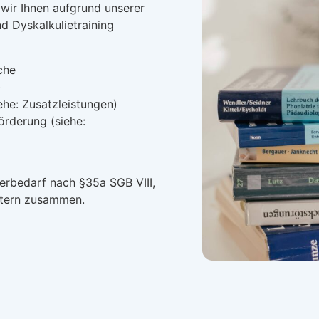
 wir Ihnen aufgrund unserer
d Dyskalkulietraining
che
)
he: Zusatzleistungen)
örderung (siehe:
derbedarf nach §35a SGB VIII,
mtern zusammen.